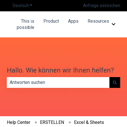
Deutsch
Untermenü für Übersetzungen anzeigen
Anfrage einreichen
This is
Product
Apps
Resources
Unterm
possible
Hallo. Wie können wir Ihnen helfen?
Es gibt keine Vorschläge, da das Suchfeld leer ist.
Help Center
ERSTELLEN
Excel & Sheets