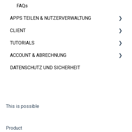
FAQs
APPS TEILEN & NUTZERVERWALTUNG
CLIENT
Apps Teilen
TUTORIALS
FAQs
iOS, Android & Web Client
ACCOUNT & ABRECHNUNG
Eingebettet App
Videos
DATENSCHUTZ UND SICHERHEIT
FAQs
Konto
Abrechnung
This is possible
Product