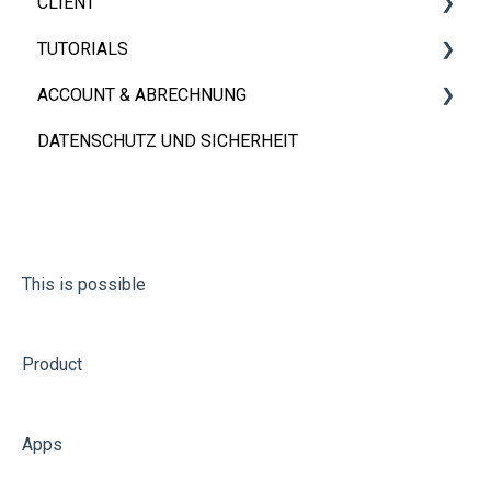
CLIENT
Apps Teilen
TUTORIALS
FAQs
iOS, Android & Web Client
ACCOUNT & ABRECHNUNG
Eingebettet App
Videos
DATENSCHUTZ UND SICHERHEIT
FAQs
Konto
Abrechnung
This is possible
Product
Apps