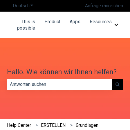
Deutsch
Untermenü für Übersetzungen anzeigen
Anfrage einreichen
This is
Product
Apps
Resources
Unterm
possible
Hallo. Wie können wir Ihnen helfen?
Es gibt keine Vorschläge, da das Suchfeld leer ist.
Help Center
ERSTELLEN
Grundlagen