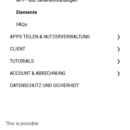
APP- und Seiteneinstellungen
Elemente
FAQs
APPS TEILEN & NUTZERVERWALTUNG
CLIENT
Apps Teilen
TUTORIALS
FAQs
iOS, Android & Web Client
ACCOUNT & ABRECHNUNG
Eingebettet App
Videos
DATENSCHUTZ UND SICHERHEIT
FAQs
Konto
Abrechnung
This is possible