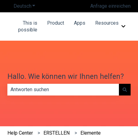
Deutsch
Untermenü für Übersetzungen anzeigen
Anfrage einreichen
This is
Product
Apps
Resources
Unterm
possible
Hallo. Wie können wir Ihnen helfen?
Es gibt keine Vorschläge, da das Suchfeld leer ist.
Help Center
ERSTELLEN
Elemente